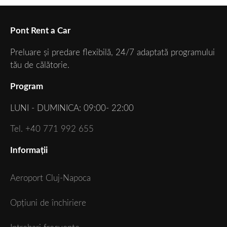
Pont Rent a Car
Preluare și predare flexibilă, 24/7 adaptată programului
tău de călătorie.
Program
LUNI - DUMINICA: 09:00- 22:00
Tel. +40 771 992 655
Informații
Aeroport Cluj-Napoca
Opțiuni de închiriere