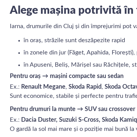
Alege mașina potrivită în 
Iarna, drumurile din Cluj și din împrejurimi pot v
în oraș, străzile sunt deszăpezite rapid
în zonele din jur (Făget, Apahida, Florești
în Apuseni, Beliș, Mărișel sau Răchițele, s
Pentru oraș → mașini compacte sau sedan
Ex.:
Renault Megane
,
Skoda Rapid
,
Skoda Octa
Sunt economice, stabile și perfecte pentru trafi
Pentru drumuri la munte → SUV sau crossover
Ex.:
Dacia Duster, Suzuki S-Cross, Skoda Kamiq
O gardă la sol mai mare și o poziție mai bună la v