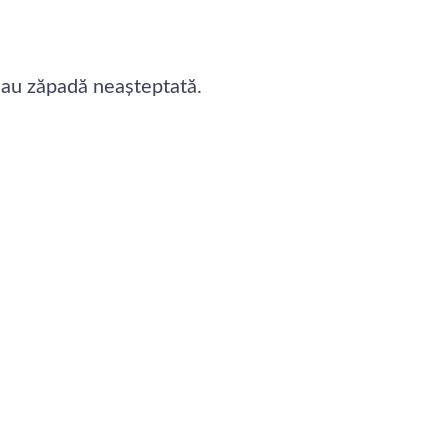
j sau zăpadă neașteptată.