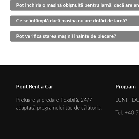
Pot închiria o mașină obișnuită pentru iarnă, dacă are a
Ce se întâmplă dacă mașina nu are dotări de iarnă?
Pot verifica starea mașinii înainte de plecare?
Pont Rent a Car
Program
Preluare și predare flexibilă, 24/7
LUNI - DU
adaptată programului tău de călătorie.
Tel. +40 