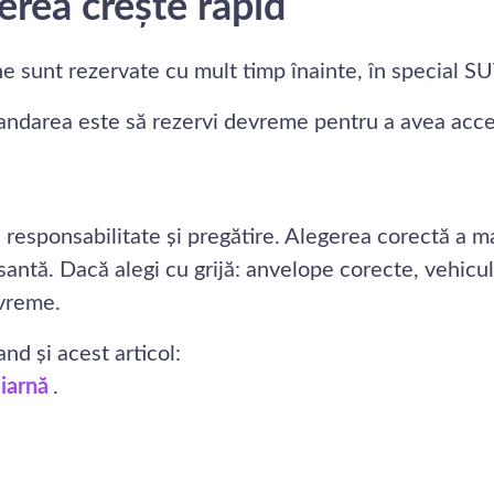
erea crește rapid
 sunt rezervate cu mult timp înainte, în special SU
comandarea este să rezervi devreme pentru a avea acc
responsabilitate și pregătire. Alegerea corectă a maș
santă. Dacă alegi cu grijă: anvelope corecte, vehicul
 vreme.
nd și acest articol:
 iarnă
.