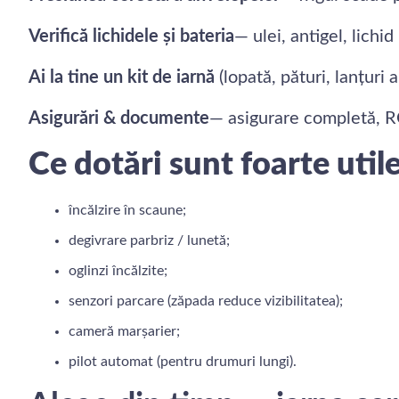
Verifică lichidele și bateria
— ulei, antigel, lichid
Ai la tine un kit de iarnă
(lopată, pături, lanțuri
Asigurări & documente
— asigurare completă, R
Ce dotări sunt foarte util
încălzire în scaune;
degivrare parbriz / lunetă;
oglinzi încălzite;
senzori parcare (zăpada reduce vizibilitatea);
cameră marșarier;
pilot automat (pentru drumuri lungi).