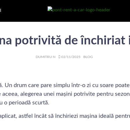
I
a potrivită de închiriat i
AUTHOR
POSTED
CATEGORIES
DUMITRU N
02/11/2025
BLOG
ON
ilă. Un drum care pare simplu într-o zi cu soare poate
 aceea, alegerea unei mașini potrivite pentru sezonul
u o perioadă scurtă.
aplicat, astfel încât să închiriezi mașina ideală pentru