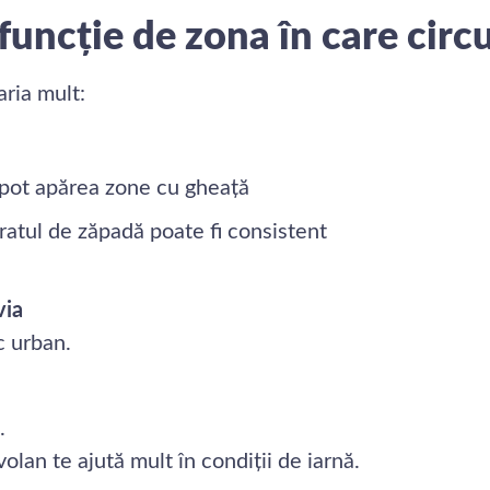
funcție de zona în care circu
aria mult:
), pot apărea zone cu gheață
tratul de zăpadă poate fi consistent
via
c urban.
.
olan te ajută mult în condiții de iarnă.