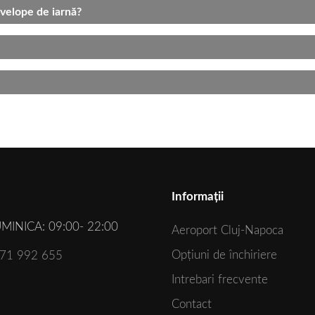
nvelope de iarnă?
Informații
MINICA: 09:00- 22:00
Aeroport Cluj-Napoca
Opțiuni de închiriere
771 992 655
Intrebari frecvente
Contact