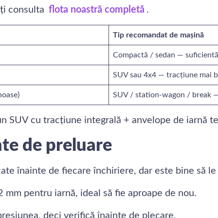
oți consulta
flota noastră completă
.
Tip recomandat de mașină
Compactă / sedan — suficientă
SUV sau 4x4 — tracțiune mai bun
noase)
SUV / station-wagon / break — 
un SUV cu tracțiune integrală + anvelope de iarnă te 
nte de preluare
e înainte de fiecare închiriere, dar este bine să le v
 mm pentru iarnă, ideal să fie aproape de nou.
presiunea, deci verifică înainte de plecare.