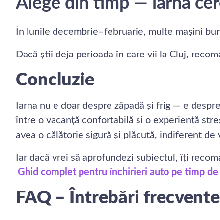
Alege din timp — iarna cer
În lunile decembrie–februarie, multe mașini bune
Dacă știi deja perioada în care vii la Cluj, re
Concluzie
Iarna nu e doar despre zăpadă și frig — e despre 
între o vacanță confortabilă și o experiență stre
avea o călătorie sigură și plăcută, indiferent de
Iar dacă vrei să aprofundezi subiectul, îți recoma
Ghid complet pentru închirieri auto pe timp de
FAQ – Întrebări frecvente