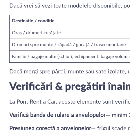
Dacă vrei să vezi toate modelele disponibile, p
Destinație / condiție
Oraș / drumuri curățate
Drumuri spre munte / zăpadă / gheață / trasee montane
Familie / bagaje multe (schiuri, echipament, bagaje volumi
Dacă mergi spre pârtii, munte sau sate izolate, 
Verificări & pregătiri înai
La Pont Rent a Car, aceste elemente sunt verificat
Verifică banda de rulare a anvelopelor
— minim 2
Presiunea corectă a anvelopelor
— frigul scade 