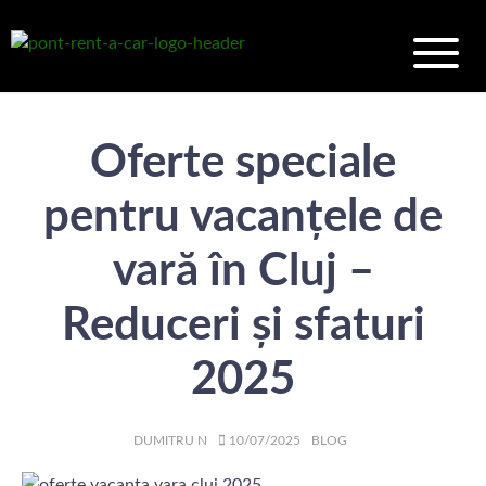
Oferte speciale
pentru vacanțele de
vară în Cluj –
Reduceri și sfaturi
2025
AUTHOR
POSTED
CATEGORIES
DUMITRU N
10/07/2025
BLOG
ON